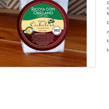
Q
c
M
D
c
f
f