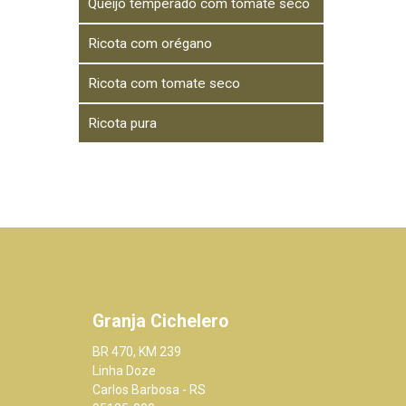
Queijo temperado com tomate seco
Ricota com orégano
Ricota com tomate seco
Ricota pura
Granja Cichelero
BR 470, KM 239
Linha Doze
Carlos Barbosa - RS