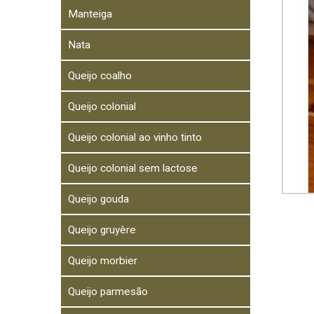
Manteiga
Nata
Queijo coalho
Queijo colonial
Queijo colonial ao vinho tinto
Queijo colonial sem lactose
Queijo gouda
Queijo gruyère
Queijo morbier
Queijo parmesão