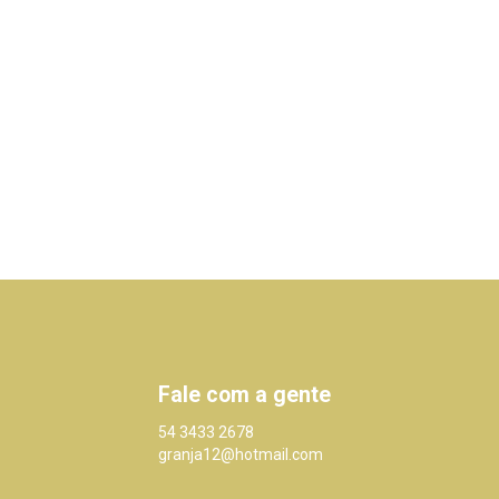
Fale com a gente
54 3433 2678
granja12@hotmail.com