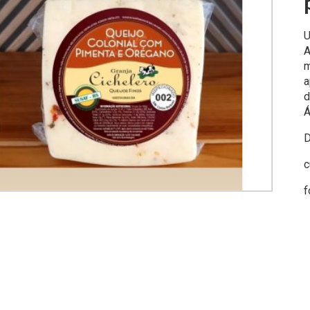
U
A
m
a
d
Á
D
c
f