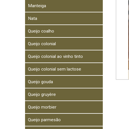
Manteiga
Nata
Queijo coalho
Queijo colonial
Queijo colonial ao vinho tinto
Queijo colonial sem lactose
Queijo gouda
Queijo gruyère
Queijo morbier
Queijo parmesão