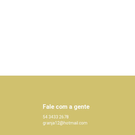
Fale com a gente
54 3433 2678
granja12@hotmail.com