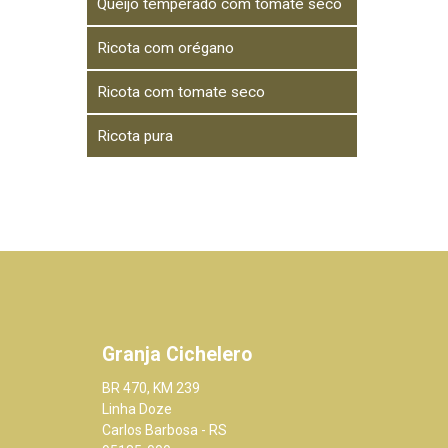
Queijo temperado com tomate seco
Ricota com orégano
Ricota com tomate seco
Ricota pura
Granja Cichelero
BR 470, KM 239
Linha Doze
Carlos Barbosa - RS